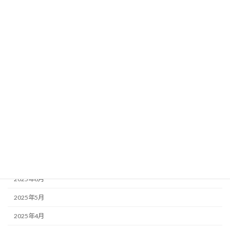
スを提供開始
2025年6月16日
お知らせ
第2回「スマホ点検アプリ/ハンディスキャナ」を紹介するウェビナ
ーを開催
アーカイブ
2026年8月
2026年7月
2026年6月
2026年3月
2025年6月
2025年5月
2025年4月