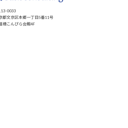
13-0033
京都文京区本郷一丁目5番11号
道橋こんぴら会館4F