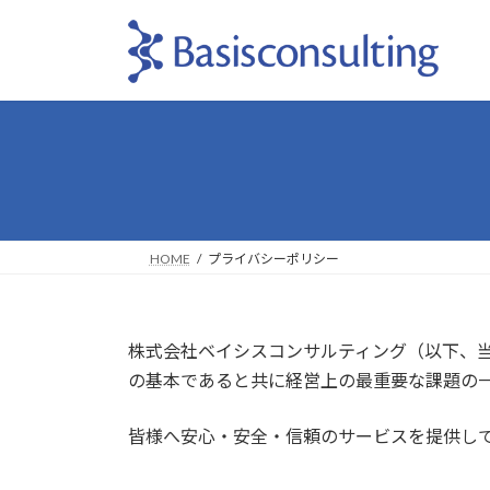
コ
ナ
ン
ビ
テ
ゲ
ン
ー
ツ
シ
へ
ョ
ス
ン
キ
に
ッ
移
プ
動
HOME
プライバシーポリシー
株式会社ベイシスコンサルティング（以下、
の基本であると共に経営上の最重要な課題の
皆様へ安心・安全・信頼のサービスを提供し