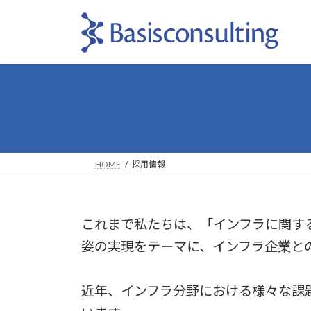
コ
ナ
ン
ビ
テ
ゲ
ン
ー
ツ
シ
へ
ョ
ス
ン
キ
に
ッ
移
プ
動
HOME
採用情報
これまで私たちは、「インフラに関する
姿の実現をテーマに、インフラ企業と
近年、インフラ分野における様々な課