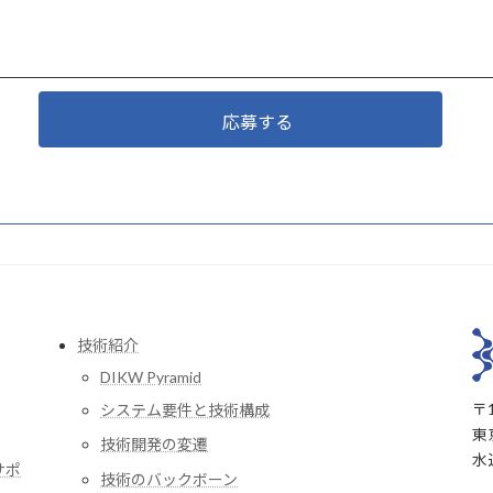
応募する
技術紹介
DIKW Pyramid
〒1
システム要件と技術構成
東
技術開発の変遷
水
サポ
技術のバックボーン