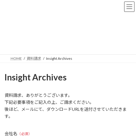
コ
ナ
ン
ビ
テ
ゲ
ン
ー
ツ
シ
へ
ョ
資料請求
ス
ン
キ
に
ッ
移
プ
動
HOME
資料請求
Insight Archives
Insight Archives
資料請求、ありがとうございます。
下記必要事項をご記入の上、ご請求ください。
後ほど、メールにて、ダウンロードURLを送付させていただきま
す。
会社名
（必須）