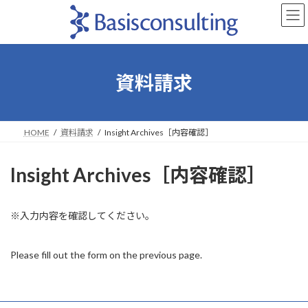
コ
ナ
ン
ビ
テ
ゲ
ン
ー
ツ
シ
へ
ョ
資料請求
ス
ン
キ
に
ッ
移
プ
動
HOME
資料請求
Insight Archives［内容確認］
Insight Archives［内容確認］
※入力内容を確認してください。
Please fill out the form on the previous page.