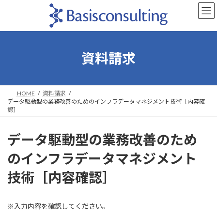
コ
ナ
ン
ビ
テ
ゲ
ン
ー
ツ
シ
へ
ョ
資料請求
ス
ン
キ
に
ッ
移
プ
動
HOME
資料請求
データ駆動型の業務改善のためのインフラデータマネジメント技術［内容確
認］
データ駆動型の業務改善のため
のインフラデータマネジメント
技術［内容確認］
※入力内容を確認してください。