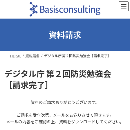
コ
ナ
ン
ビ
テ
ゲ
ン
ー
ツ
シ
へ
ョ
資料請求
ス
ン
キ
に
ッ
移
プ
動
HOME
資料請求
デジタル庁 第２回防災勉強会［請求完了］
デジタル庁 第２回防災勉強会
［請求完了］
資料のご請求ありがとうございます。
ご請求を受付次第、メールをお送りさせて頂きます。
メールの内容をご確認の上、資料をダウンロードしてください。