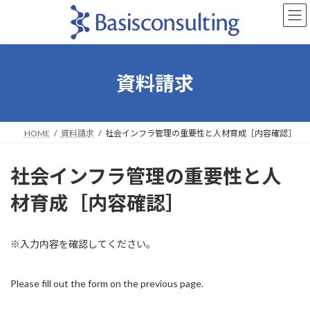
コ
ナ
ン
ビ
テ
ゲ
ン
ー
ツ
シ
へ
ョ
資料請求
ス
ン
キ
に
ッ
移
プ
動
HOME
資料請求
社会インフラ管理の重要性と人材育成［内容確認］
社会インフラ管理の重要性と人
材育成［内容確認］
※入力内容を確認してください。
Please fill out the form on the previous page.