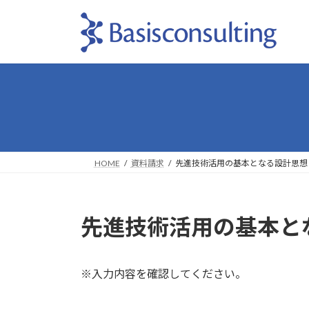
コ
ナ
ン
ビ
テ
ゲ
ン
ー
ツ
シ
へ
ョ
ス
ン
キ
に
ッ
移
プ
動
HOME
資料請求
先進技術活用の基本となる設計思想
先進技術活用の基本と
※入力内容を確認してください。