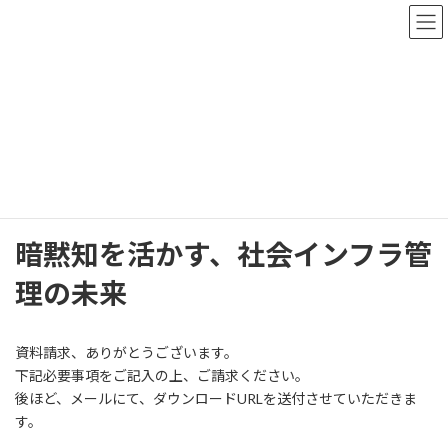
コ
ナ
ン
ビ
テ
ゲ
ン
ー
ツ
シ
へ
ョ
資料請求
ス
ン
キ
に
ッ
移
プ
動
HOME
資料請求
暗黙知を活かす、社会インフラ管理の未来
暗黙知を活かす、社会インフラ管
理の未来
資料請求、ありがとうございます。
下記必要事項をご記入の上、ご請求ください。
後ほど、メールにて、ダウンロードURLを送付させていただきま
す。