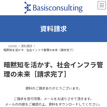
コ
ナ
ン
ビ
テ
ゲ
ン
ー
ツ
シ
へ
ョ
資料請求
ス
ン
キ
に
ッ
移
プ
動
HOME
資料請求
暗黙知を活かす、社会インフラ管理の未来［請求完了］
暗黙知を活かす、社会インフラ管
理の未来［請求完了］
資料のご請求ありがとうございます。
ご請求を受付次第、メールをお送りさせて頂きます。
メールの内容をご確認の上、資料をダウンロードしてください。