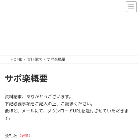
コ
ナ
ン
ビ
テ
ゲ
ン
ー
ツ
シ
へ
ョ
資料請求
ス
ン
キ
に
ッ
移
プ
動
HOME
資料請求
サポ楽概要
サポ楽概要
資料請求、ありがとうございます。
下記必要事項をご記入の上、ご請求ください。
後ほど、メールにて、ダウンロードURLを送付させていただきま
す。
会社名
（必須）