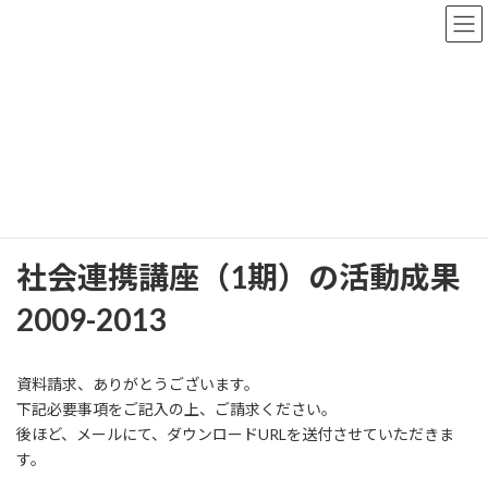
コ
ナ
ン
ビ
テ
ゲ
ン
ー
ツ
シ
へ
ョ
資料請求
ス
ン
キ
に
ッ
移
プ
動
HOME
資料請求
社会連携講座（1期）の活動成果 2009-2013
社会連携講座（1期）の活動成果
2009-2013
資料請求、ありがとうございます。
下記必要事項をご記入の上、ご請求ください。
後ほど、メールにて、ダウンロードURLを送付させていただきま
す。