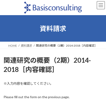
コ
ナ
ン
ビ
テ
ゲ
ン
ー
ツ
シ
へ
ョ
資料請求
ス
ン
キ
に
ッ
移
プ
動
HOME
資料請求
関連研究の概要（2期）2014-2018［内容確認］
関連研究の概要（2期）2014-
2018［内容確認］
※入力内容を確認してください。
Please fill out the form on the previous page.