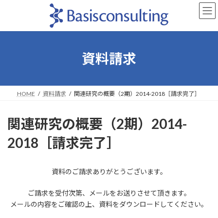
コ
ナ
ン
ビ
テ
ゲ
ン
ー
ツ
シ
へ
ョ
資料請求
ス
ン
キ
に
ッ
移
プ
動
HOME
資料請求
関連研究の概要（2期）2014-2018［請求完了］
関連研究の概要（2期）2014-
2018［請求完了］
資料のご請求ありがとうございます。
ご請求を受付次第、メールをお送りさせて頂きます。
メールの内容をご確認の上、資料をダウンロードしてください。