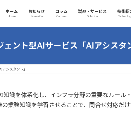
ホーム
お知らせ
コラム
製品・サービス
技術紹
Home
Information
Column
Solution
Technolo
ジェント型AIサービス「AIアシスタ
AIアシスタント」
弊社の知識を体系化し、インフラ分野の重要なルール
様の業務知識を学習させることで、問合せ対応だけ