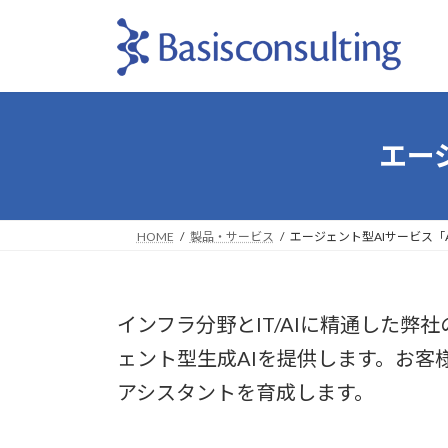
コ
ナ
ン
ビ
テ
ゲ
ン
ー
ツ
シ
へ
ョ
エー
ス
ン
キ
に
ッ
移
プ
動
HOME
製品・サービス
エージェント型AIサービス「
インフラ分野とIT/AIに精通した
ェント型生成AIを提供します。お客
アシスタントを育成します。