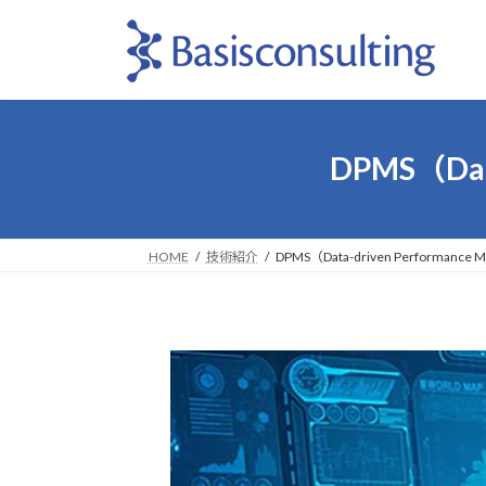
コ
ナ
ン
ビ
テ
ゲ
ン
ー
ツ
シ
へ
ョ
DPMS（Data
ス
ン
キ
に
ッ
移
プ
動
HOME
技術紹介
DPMS（Data-driven Performance 