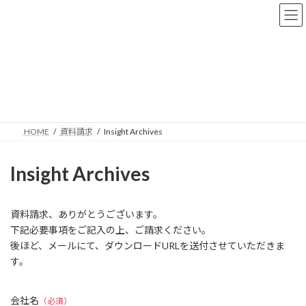
コ
ナ
ン
ビ
テ
ゲ
ン
ー
ツ
シ
へ
ョ
資料請求
ス
ン
キ
に
ッ
移
プ
動
HOME
資料請求
Insight Archives
Insight Archives
資料請求、ありがとうございます。
下記必要事項をご記入の上、ご請求ください。
後ほど、メールにて、ダウンロードURLを送付させていただきま
す。
会社名
（必須）