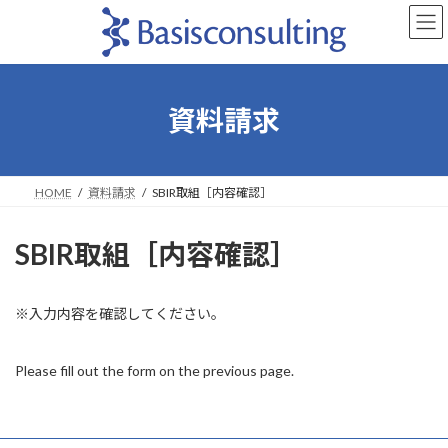
コ
ナ
ン
ビ
テ
ゲ
ン
ー
ツ
シ
へ
ョ
資料請求
ス
ン
キ
に
ッ
移
プ
動
HOME
資料請求
SBIR取組［内容確認］
SBIR取組［内容確認］
※入力内容を確認してください。
Please fill out the form on the previous page.