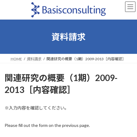
コ
ナ
ン
ビ
テ
ゲ
ン
ー
ツ
シ
へ
ョ
資料請求
ス
ン
キ
に
ッ
移
プ
動
HOME
資料請求
関連研究の概要（1期）2009-2013［内容確認］
関連研究の概要（1期）2009-
2013［内容確認］
※入力内容を確認してください。
Please fill out the form on the previous page.